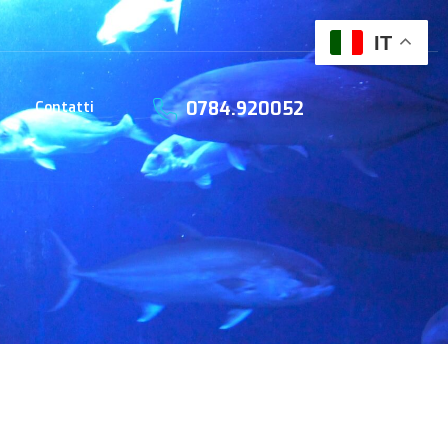
IT
0784.920052
Contatti