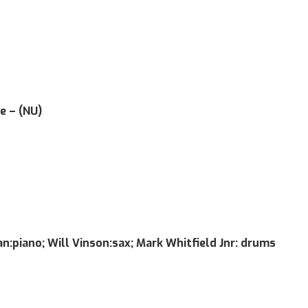
e – (NU)
an:piano;
Will Vinson:sax;
Mark Whitfield Jnr: drums