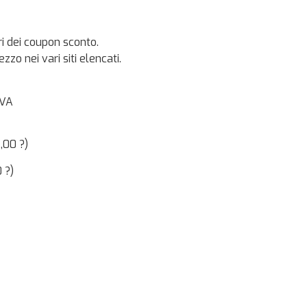
ri dei coupon sconto.
zo nei vari siti elencati.
IVA
,00 ?)
 ?)