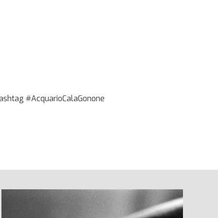
 l’hashtag #AcquarioCalaGonone