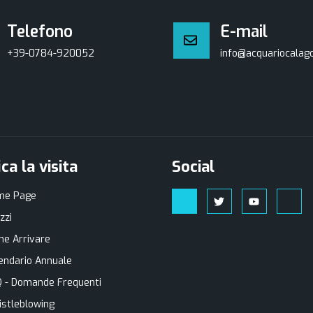
Telefono
E-mail
+39-0784-920052
info@acquariocalago
ica la visita
Social
me Page
zzi
e Arrivare
endario Annuale
 - Domande Frequenti
stleblowing