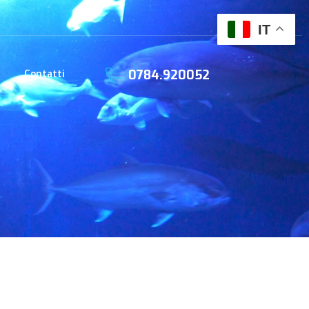
IT
0784.920052
Contatti