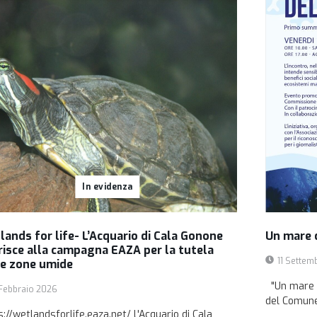
In evidenza
lands for life- L’Acquario di Cala Gonone
Un mare 
risce alla campagna EAZA per la tutela
11 Settem
le zone umide
"Un mare d
Febbraio 2026
del Comune 
s://wetlandsforlife.eaza.net/ L'Acquario di Cala
...