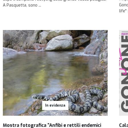
Gono
A Pasquetta, sono ...
life"
In evidenza
Mostra fotografica “Anfibi e rettili endemici
Cal