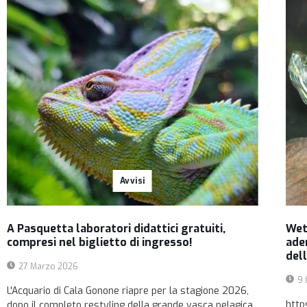
Avvisi
A Pasquetta laboratori didattici gratuiti,
Wet
compresi nel biglietto di ingresso!
ade
del
27 Marzo 2026
9 
L'Acquario di Cala Gonone riapre per la stagione 2026,
http
dopo il completo restyling della grande vasca pelagica.