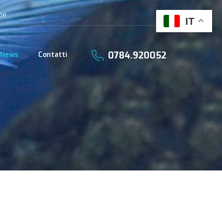
be
IT
0784.920052
News
Contatti