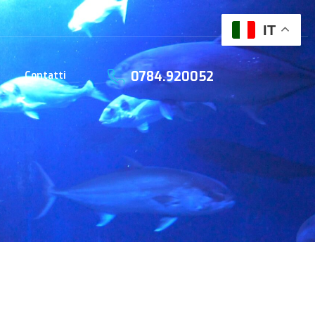
IT
0784.920052
Contatti