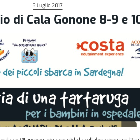
3 Luglio 2017
o di Cala Gonone 8-9 e 10
r il suo VII anniversario, consolida la collaborazione con l?ass