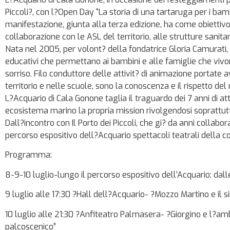
Piccoli?, con l?Open Day “La storia di una tartaruga per i bamb
manifestazione, giunta alla terza edizione, ha come obiettivo 
collaborazione con le ASL del territorio, alle strutture sanita
Nata nel 2005, per volont? della fondatrice Gloria Camurati, l?a
educativi che permettano ai bambini e alle famiglie che vivon
sorriso. Filo conduttore delle attivit? di animazione portate a
territorio e nelle scuole, sono la conoscenza e il rispetto del m
L?Acquario di Cala Gonone taglia il traguardo dei 7 anni di att
ecosistema marino la propria mission rivolgendosi soprattutto
Dall?incontro con Il Porto dei Piccoli, che gi? da anni collab
percorso espositivo dell?Acquario spettacoli teatrali della co
Programma:
8-9-10 luglio-lungo il percorso espositivo dell’Acquario: dalle
9 luglio alle 17:30 ?Hall dell?Acquario- ?Mozzo Martino e il
10 luglio alle 21:30 ?Anfiteatro Palmasera- ?Giorgino e l?a
palcoscenico”