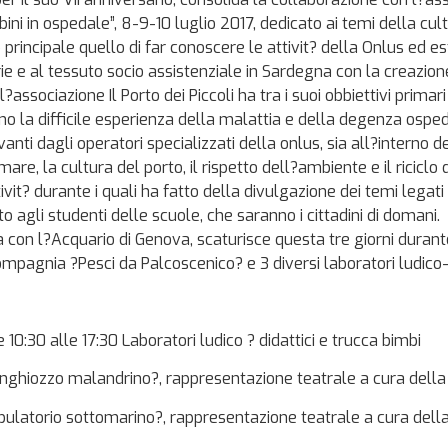
ini in ospedale”, 8-9-10 luglio 2017, dedicato ai temi della cul
principale quello di far conoscere le attivit? della Onlus ed e
rie e al tessuto socio assistenziale in Sardegna con la creazion
ssociazione Il Porto dei Piccoli ha tra i suoi obbiettivi primari
o la difficile esperienza della malattia e della degenza ospeda
vanti dagli operatori specializzati della onlus, sia all?interno 
are, la cultura del porto, il rispetto dell?ambiente e il riciclo d
ivit? durante i quali ha fatto della divulgazione dei temi legat
 agli studenti delle scuole, che saranno i cittadini di domani.
ora con l?Acquario di Genova, scaturisce questa tre giorni durant
mpagnia ?Pesci da Palcoscenico? e 3 diversi laboratori ludico-d
 10:30 alle 17:30 Laboratori ludico ? didattici e trucca bimbi
 singhiozzo malandrino?, rappresentazione teatrale a cura dell
mbulatorio sottomarino?, rappresentazione teatrale a cura del