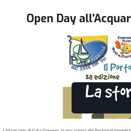
Open Day all’Acquari
L?Acquario di Cala Gonone, in occasione dei festeggiamenti pe