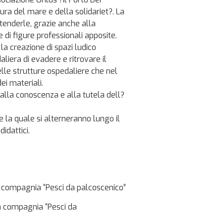
tura del mare e della solidariet?. La
stenderle, grazie anche alla
e di figure professionali apposite.
 la creazione di spazi ludico
liera di evadere e ritrovare il
delle strutture ospedaliere che nel
ei materiali.
i alla conoscenza e alla tutela dell?
e la quale si alterneranno lungo il
idattici.
a compagnia “Pesci da palcoscenico”
la compagnia “Pesci da