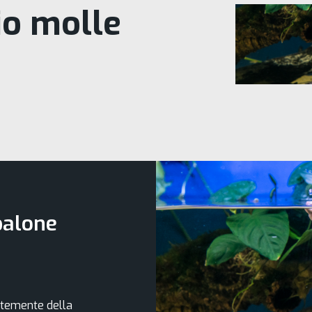
io molle
palone
lentemente della