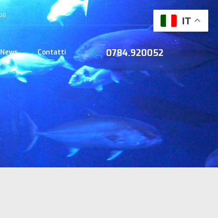
be
IT
0784.920052
News
Contatti